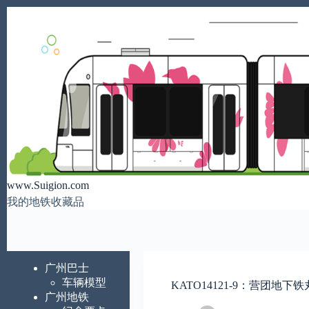
跳
至
内
容
www.Suigion.com
我的地铁收藏品
广州巴士
车辆模型
KATO14121-9：营团地下
广州地铁