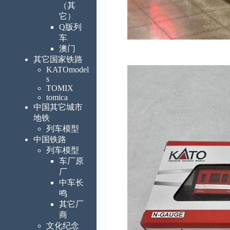
（其
它）
Q版列
车
澳门
其它国家铁路
KATOmodel
s
TOMIX
tomica
中国其它城市
地铁
列车模型
中国铁路
列车模型
车厂原
厂
中车长
鸣
其它厂
商
文化纪念