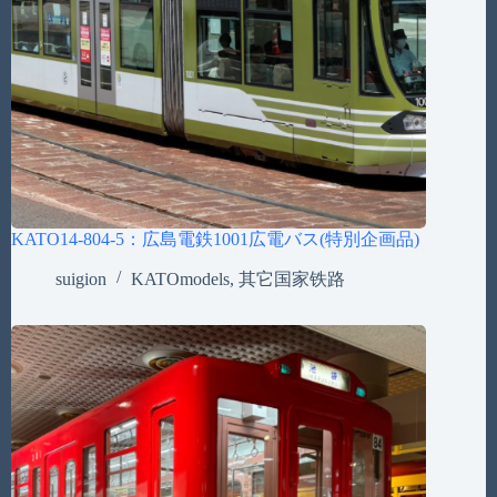
KATO14-804-5：広島電鉄1001広電バス(特別企画品)
suigion
KATOmodels
,
其它国家铁路