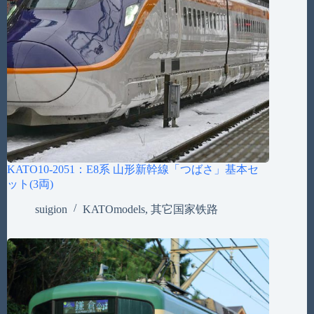
KATO10-2051：E8系 山形新幹線「つばさ」基本セ
ット(3両)
suigion
KATOmodels
,
其它国家铁路