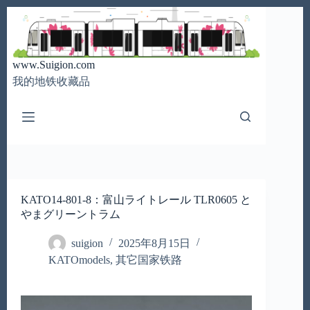
跳
至
内
容
www.Suigion.com
我的地铁收藏品
KATO14-801-8：富山ライトレール TLR0605 と
やまグリーントラム
suigion
2025年8月15日
KATOmodels
,
其它国家铁路