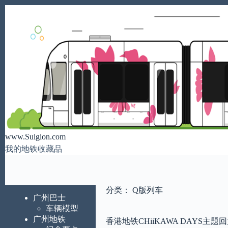
跳
至
内
容
www.Suigion.com
我的地铁收藏品
分类：
Q版列车
广州巴士
车辆模型
广州地铁
香港地铁CHiiKAWA DAYS主題