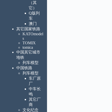
（其
它）
Q版列
车
澳门
其它国家铁路
KATOmodel
s
TOMIX
tomica
中国其它城市
地铁
列车模型
中国铁路
列车模型
车厂原
厂
中车长
鸣
其它厂
商
文化纪念