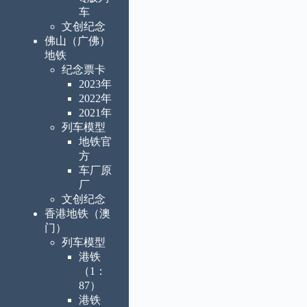
车
文创纪念
佛山（广佛）
地铁
纪念票卡
2023年
2022年
2021年
列车模型
地铁官
方
车厂原
厂
文创纪念
香港地铁（澳
门）
列车模型
港铁
（1：
87）
港铁